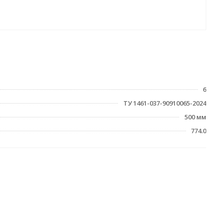
6
ТУ 1461-037-90910065-2024
500 мм
774.0