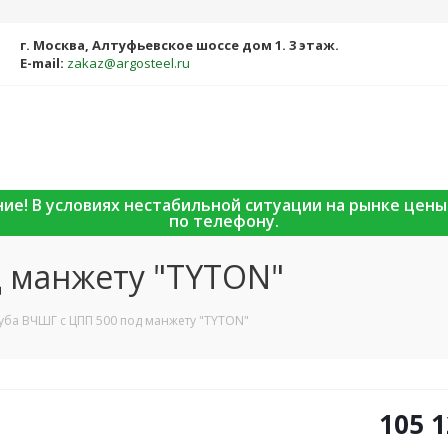
г. Москва, Алтуфьевское шоссе дом 1. 3 этаж.
E-mail:
zakaz@argosteel.ru
ание! В условиях нестабильной ситуации на рынке цен
по телефону.
д манжету "TYTON"
уба ВЧШГ с ЦПП 500 под манжету "TYTON"
105 