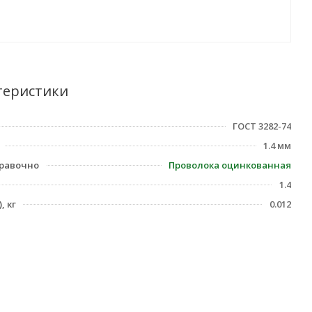
теристики
ГОСТ 3282-74
1.4 мм
равочно
Проволока оцинкованная
1.4
, кг
0.012