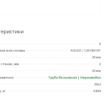
теристики
6
али или сплава
AISI321 / 12Х18Н10Т
20 мм
стенки, мм
2
20 мм
равочно
Труба бесшовная | Нержавейка
20х2
, кг
0.894