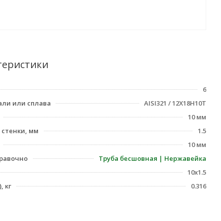
теристики
6
али или сплава
AISI321 / 12Х18Н10Т
10 мм
стенки, мм
1.5
10 мм
равочно
Труба бесшовная | Нержавейка
10х1.5
, кг
0.316