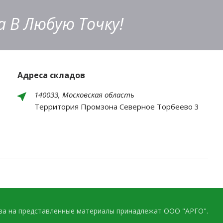
 В Любую Точку!
Адреса складов
140033, Московская область
Территория Промзона Северное Торбеево 3
ава на представленные материалы принадлежат ООО "АРГО".