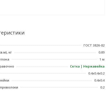
теристики
ГОСТ 3826-82
в.м), кг
0.89
улона
1 м
равочно
Сетка | Нержавейка
0.4х0.4х0.2
чейки
0.4х0.4
проволоки
0.2