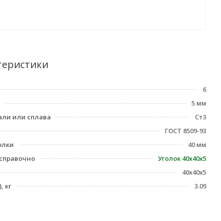
теристики
6
5 мм
али или сплава
Ст3
ГОСТ 8509-93
олки
40 мм
справочно
Уголок 40х40х5
40x40x5
, кг
3.09