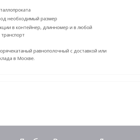
таллопроката
 под необходимый размер
укции в контейнер, длинномер и в любой
 транспорт
горячекатаный равнополочный с доставкой или
клада в Москве.