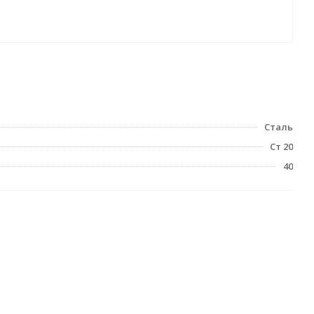
Сталь
Ст 20
40