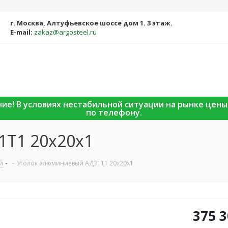
г. Москва, Алтуфьевское шоссе дом 1. 3 этаж.
E-mail:
zakaz@argosteel.ru
ание! В условиях нестабильной ситуации на рынке цен
по телефону.
1Т1 20х20х1
й
-
Уголок алюминиевый АД31Т1 20х20х1
375 