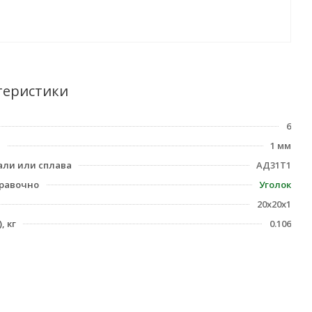
теристики
6
1 мм
али или сплава
АД31Т1
равочно
Уголок
20х20х1
, кг
0.106