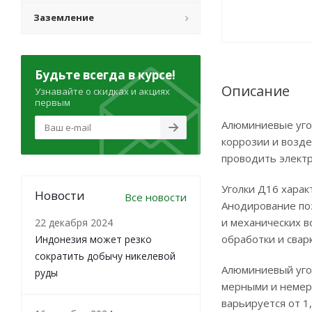
Заземление
Будьте всегда в курсе!
Описание
Узнавайте о скидках и акциях
первым
Алюминиевые уго
коррозии и возд
проводить электр
Уголки Д16 харак
Новости
Все новости
Анодирование по
и механических в
22 декабря 2024
обработки и сварк
Индонезия может резко
сократить добычу никелевой
Алюминиевый угол
руды
мерными и немер
варьируется от 1,