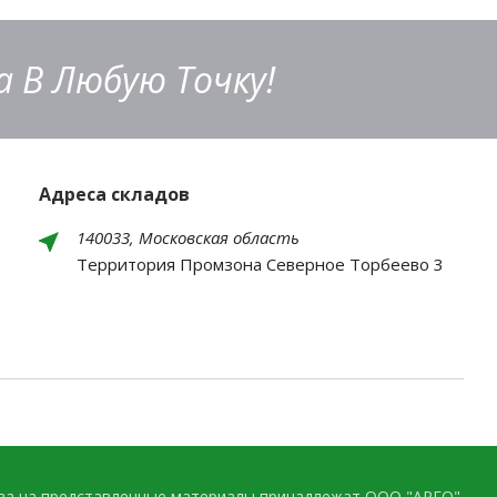
 В Любую Точку!
Адреса складов
140033, Московская область
Территория Промзона Северное Торбеево 3
ава на представленные материалы принадлежат ООО "АРГО".