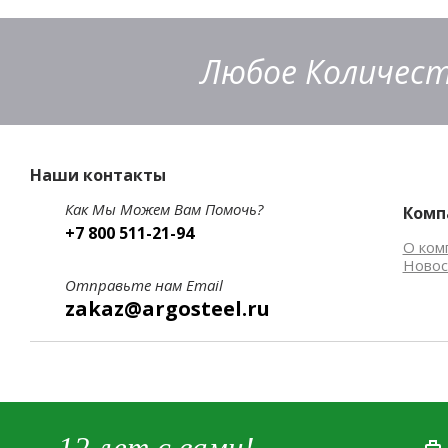
Любое Количест
Наши контакты
Как Мы Можем Вам Помочь?
Комп
+7 800 511-21-94
О ком
Новос
Отправьте нам Email
zakaz@argosteel.ru
12 лет с вами!