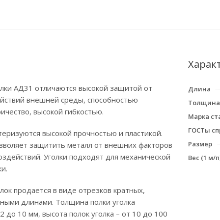
Харак
лки АД31 отличаются высокой защитой от
Длина
ействий внешней среды, способностью
Толщина
ичество, высокой гибкостью.
Марка ст
ГОСТы сп
теризуются высокой прочностью и пластикой.
Размер
зволяет защитить металл от внешних факторов
оздействий. Уголки подходят для механической
Вес (1 м/п)
и.
ок продается в виде отрезков кратных,
ными длинами. Толщина полки уголка
2 до 10 мм, высота полок уголка – от 10 до 100